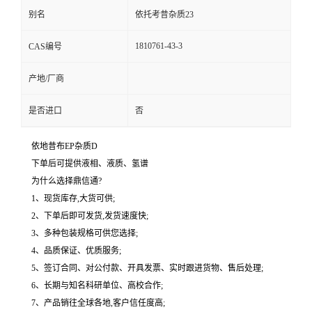
别名
依托考昔杂质23
1810761-43-3
CAS编号
产地/厂商
是否进口
否
依地昔布EP杂质D
下单后可提供液相、液质、氢谱
为什么选择鼎信通?
1、现货库存,大货可供;
2、下单后即可发货,发货速度快;
3、多种包装规格可供您选择;
4、品质保证、优质服务;
5、签订合同、对公付款、开具发票、实时跟进货物、售后处理;
6、长期与知名科研单位、高校合作;
7、产品销往全球各地,客户信任度高;