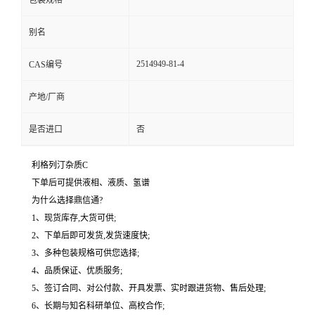
包装规格
别名
2514949-81-4
CAS编号
产地/厂商
是否进口
否
利格列汀杂质C
下单后可提供液相、液质、氢谱
为什么选择鼎信通?
1、现货库存,大货可供;
2、下单后即可发货,发货速度快;
3、多种包装规格可供您选择;
4、品质保证、优质服务;
5、签订合同、对公付款、开具发票、实时跟进货物、售后处理;
6、长期与知名科研单位、高校合作;