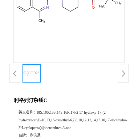
利格列汀杂质C
英文名称：
(8S,10S,13S,14S,16R,17R)-17-hydroxy-17-(2-
hydroxyacetyl)-10,13,16-trimethyl-6,7,8,10,12,13,14,15,16,17-decahydro-
3H-cyclopenta[a]phenanthren-3-one
品牌：
鼎信通