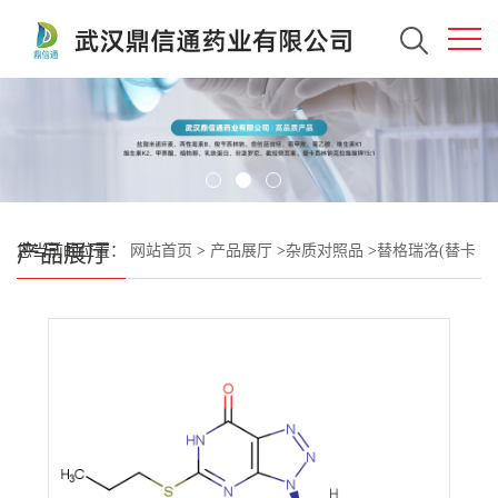
产品展厅
您当前的位置：
网站首页
>
产品展厅
>
杂质对照品
>
替格瑞洛(替卡
格雷)杂质36