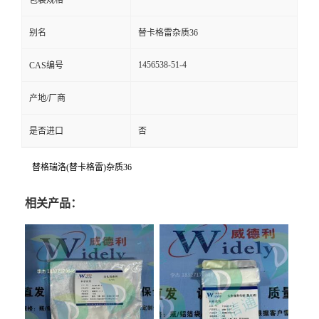
包装规格
别名
替卡格雷杂质36
1456538-51-4
CAS编号
产地/厂商
是否进口
否
替格瑞洛(替卡格雷)杂质36
相关产品：