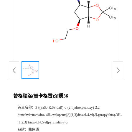
替格瑞洛(替卡格雷)杂质36
英文名称：
3-((3aS,4R,6S,6aR)-6-(2-hydroxyethoxy)-2,2-
dimethyltetrahydro- 4H-cyclopenta[d][1,3]dioxol-4-yl)-5-(propylthio)-3H-
[1,2,3] triazolo[4,5-d]pyrimidin-7-ol
品牌：
鼎信通