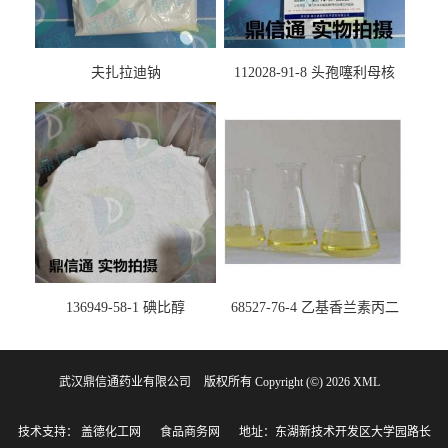
夫扎拉迪钠
112028-91-8 头孢噻利母核
（氯化物）
136949-58-1 碘比醇
68527-76-4 乙基香兰素丙二
醇缩醛 ——检测方法 -技术资
料 -质量标准 -性质 -中间体试
武汉鼎信通药业有限公司
版权所有 Copyright (©) 2026
剂 -香精香料 -鼎信通李杰
XML
技术支持：
盖德化工网
食品商务网
地址：东湖新技术开发区大学园路长