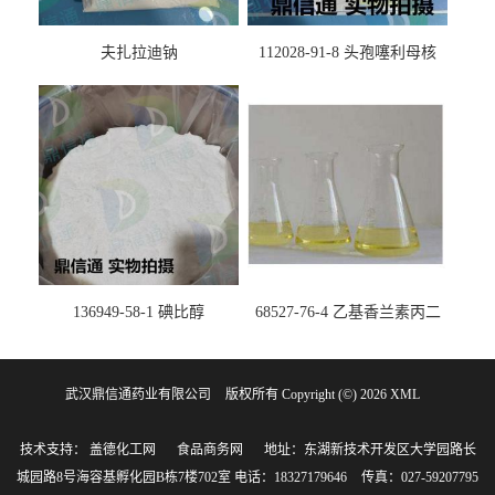
夫扎拉迪钠
112028-91-8 头孢噻利母核
（氯化物）
136949-58-1 碘比醇
68527-76-4 乙基香兰素丙二
醇缩醛 ——检测方法 -技术资
料 -质量标准 -性质 -中间体试
武汉鼎信通药业有限公司
版权所有 Copyright (©) 2026
剂 -香精香料 -鼎信通李杰
XML
技术支持：
盖德化工网
食品商务网
地址：东湖新技术开发区大学园路长
城园路8号海容基孵化园B栋7楼702室
电话：18327179646
传真：027-59207795