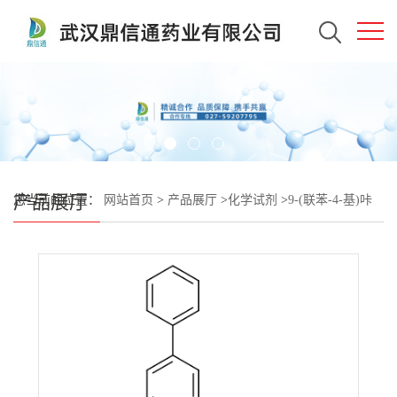
产品展厅
您当前的位置：
网站首页
>
产品展厅
>
化学试剂
>
9-(联苯-4-基)咔
唑-3-硼酸