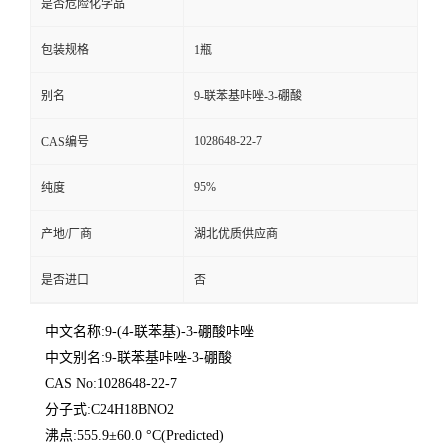
是否危险化学品
包装规格
1瓶
别名
9-联苯基咔唑-3-硼酸
1028648-22-7
CAS编号
95%
纯度
产地/厂商
湖北优质供应商
是否进口
否
中文名称:9-(4-联苯基)-3-硼酸咔唑
中文别名:9-联苯基咔唑-3-硼酸
CAS No:1028648-22-7
分子式:C24H18BNO2
沸点:555.9±60.0 °C(Predicted)