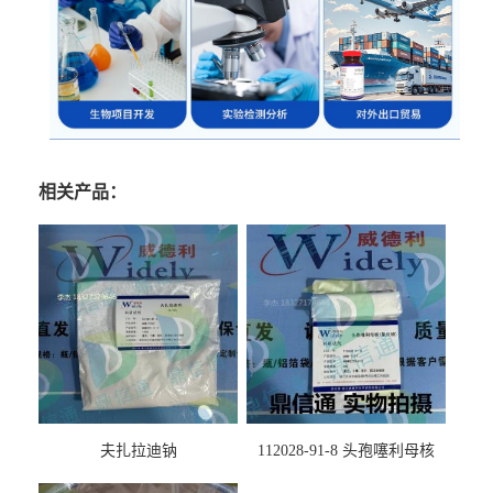
相关产品：
夫扎拉迪钠
112028-91-8 头孢噻利母核
（氯化物）