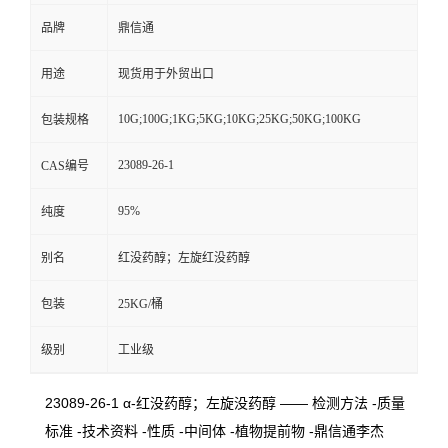
品牌
鼎信通
用途
现货用于外贸出口
10G;100G;1KG;5KG;10KG;25KG;50KG;100KG
包装规格
23089-26-1
CAS编号
95%
纯度
别名
红没药醇；左旋红没药醇
包装
25KG/桶
级别
工业级
23089-26-1 α-红没药醇；左旋没药醇 —— 检测方法 -质量
标准 -技术资料 -性质 -中间体 -植物提前物 -鼎信通李杰