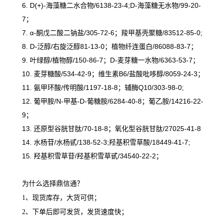
6. D(+)-海藻糖二水合物/6138-23-4;D-海藻糖无水物/99-20-
7；
7. α-酮戊二酸二钠盐/305-72-6；羧甲基壳聚糖/83512-85-0;
8. D-泛醇/右旋泛醇81-13-0；植物纤连蛋白/86088-83-7；
9. 叶绿醇/植物醇/150-86-7；D-麦芽糖一水物/6363-53-7；
10. 麦芽糖酸/534-42-9；维生素B6/盐酸吡哆醇/8059-24-3；
11. 氨甲环酸/传明酸/1197-18-8；辅酶Q10/303-98-0;
12. 葡甲胺/N-甲基-D-葡糖胺/6284-40-8；葡乙胺/14216-22-
9；
13. 还原型谷胱甘肽/70-18-8；氧化型谷胱甘肽/27025-41-8
14. 水杨苷/水杨甙/138-52-3;羟基积雪草酸/18449-41-7;
15. 羟基积雪草苷/羟基积雪草甙/34540-22-2；
为什么选择鼎信通？
1、现货库存，大货可供；
2、下单后即可发货，发货速度快；