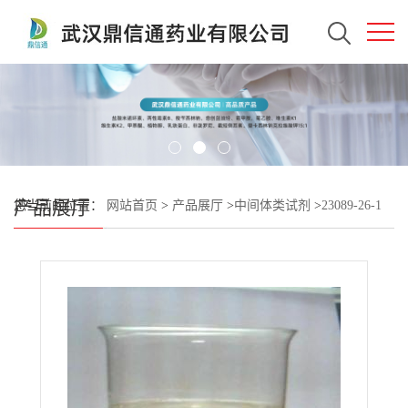
产品展厅
您当前的位置：
网站首页
>
产品展厅
>
中间体类试剂
>
23089-26-1
α-红没药醇；左旋没药醇 —— 检测方法 -质量标准 -技术资料 -性质
-中间体 -植物提前物 -鼎信通李杰