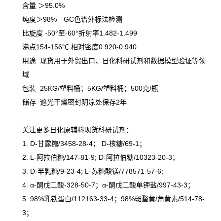
含量 ＞95.0%
纯度＞98%—GC色谱外标法检测
比旋度 -50°至-60°折射率1.482-1.499
沸点154-156℃ 相对密度0.920-0.940
用途 现货用于外贸出口、日化科研试剂和数据模型验证等领
域
包装 25KG/塑料桶；5KG/塑料桶；500克/瓶
储存 遮光干燥密封阴凉处保存2年
关注更多日化原辅料现货科研试剂：
1. D-甘露糖/3458-28-4； D-核糖/69-1；
2. L-阿拉伯糖/147-81-9; D-阿拉伯糖/10323-20-3；
3. D-半乳糖/9-23-4; L-苏糖酸镁/778571-57-6;
4. α-酮戊二酸-328-50-7；α-酮戊二酸单钾盐/997-43-3；
5. 98%乳铁蛋白/112163-33-4；98%斑蝥黄/角黄素/514-78-
3；