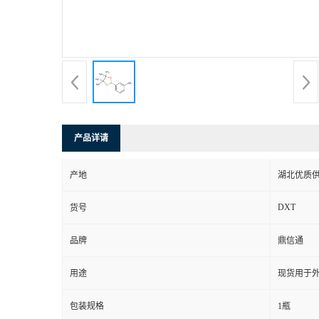
产品详请
产地
湖北优质
DXT
货号
品牌
鼎信通
用途
现货用于
包装规格
1瓶