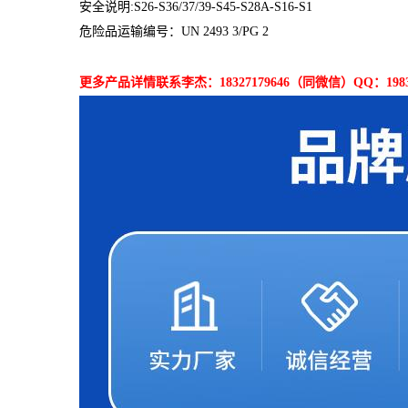
安全说明:S26-S36/37/39-S45-S28A-S16-S1
危险品运输编号：UN 2493 3/PG 2
更多产品详情联系李杰：18327179646（同微信）QQ：19833