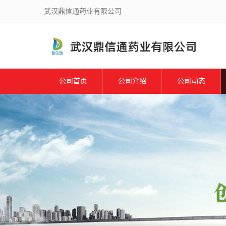
武汉鼎信通药业有限公司
公司首页
公司介绍
公司动态