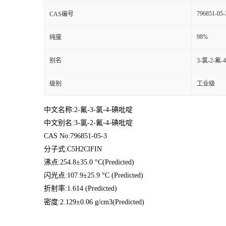
796851-05-
CAS编号
98%
纯度
别名
3-氯-2-氟
级别
工业级
中文名称:2-氟-3-氯-4-碘吡啶
中文别名:3-氯-2-氟-4-碘吡啶
CAS No:796851-05-3
分子式:C5H2ClFIN
沸点:254.8±35.0 °C(Predicted)
闪光点:107.9±25.9 °C (Predicted)
折射率:1.614 (Predicted)
密度:2.129±0.06 g/cm3(Predicted)