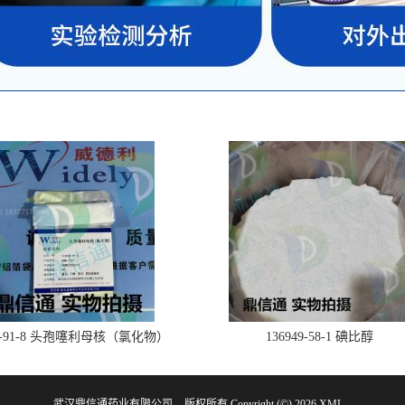
28-91-8 头孢噻利母核（氯化物）
136949-58-1 碘比醇
武汉鼎信通药业有限公司
版权所有 Copyright (©) 2026
XML