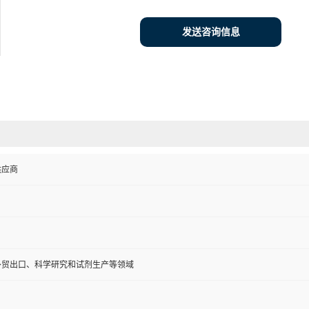
发送咨询信息
供应商
外贸出口、科学研究和试剂生产等领域