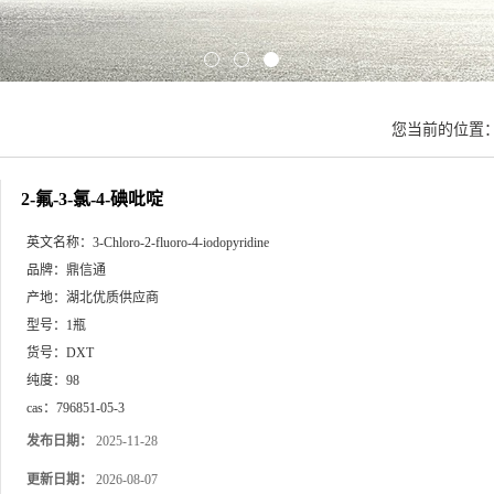
您当前的位置
2-氟-3-氯-4-碘吡啶
英文名称：
3-Chloro-2-fluoro-4-iodopyridine
品牌：
鼎信通
产地：
湖北优质供应商
型号：
1瓶
货号：
DXT
纯度：
98
cas：
796851-05-3
发布日期：
2025-11-28
更新日期：
2026-08-07