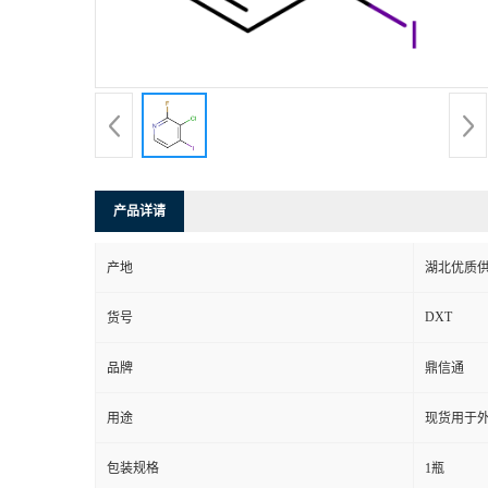
产品详请
产地
湖北优质
DXT
货号
品牌
鼎信通
用途
现货用于
包装规格
1瓶