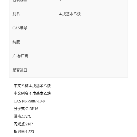
包装规格
别名
4-戊基本乙炔
CAS编号
纯度
产地/厂商
是否进口
中文名称:4-戊基苯乙炔
中文别名:4-戊基本乙炔
CAS No:79887-10-8
分子式:C13H16
沸点:172℃
闪光点:218?
折射率:1.523