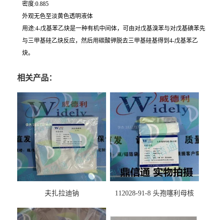
密度:0.885
外观无色至淡黄色透明液体
用途:4-戊基苯乙炔是一种有机中间体，可由对戊基溴苯与对戊基碘苯先
与三甲基硅乙炔反应，然后用碳酸钾脱去三甲基硅基得到4-戊基苯乙
炔。
相关产品：
夫扎拉迪钠
112028-91-8 头孢噻利母核
（氯化物）