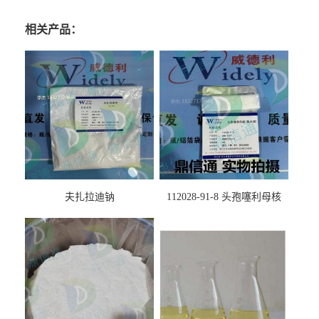
相关产品：
夫扎拉迪钠
112028-91-8 头孢噻利母核
（氯化物）