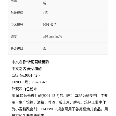
用途
域
包装规格
1瓶
9001-42-7
CAS编号
≥10 units/mg%
纯度
是否进口
否
中文名称:转葡萄糖苷酶
中文别名:麦芽糖酶
CAS No:9001-42-7
EINECS号：232-604-7
外观灰白色粉末
用途:转葡萄糖苷酶(9001-42-7)的用途： 本品为酶制剂。主要
用于生产饴糖、酒精、啤酒、威士忌、酵母。焙烤工业中作
为小麦粉改良剂：FAO/WHO规定可用于谷类婴幼儿食品，用
量可税生严需要而定。