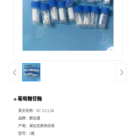
a-葡萄糖苷酶
英文名称：
EC 3.2.1.20
品牌：
鼎信通
产地：
湖北优质供应商
型号：
1瓶