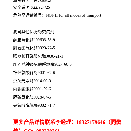
安全说明:S22;S24/25
危险品运输编号：NONH for all modes of transport
我司其他优势酶类试剂
酮胺氧化酶109603-58-9
肌氨酸氧化酶9029-22-5
嘌呤核苷磷酸化酶9030-21-1
N-乙酰神经氨酸醛缩酶9027-60-5
神经氨酸苷酶9001-67-6
虫荧光素酶9014-00-0
丙酮酸激酶9001-59-6
胆碱氧化酶9028-67-5
亮氨酸脱氢酶9082-71-7
更多产品详情联系李经理：18327179646（同微