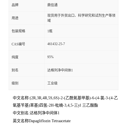
品牌
鼎信通
现货用于外贸出口、科学研究和试剂生产等领
用途
域
包装规格
1瓶
461432-25-7
CAS编号
95%
纯度
别名
达格列净中间体1
级别
工业级
中文名称:(2R,3R,4R,5S,6S)-2-(乙酰氧基甲基)-6-(4-氯-3-(4-乙
氧基苄基)苯基)四氢-2H-吡喃-3,4,5-三yl 三乙酸酯
中文别名:达格列净中间体1
英文名称Dapagliflozin Tetraacetate