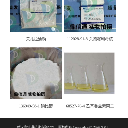
夫扎拉迪钠
112028-91-8 头孢噻利母核
（氯化物）
136949-58-1 碘比醇
68527-76-4 乙基香兰素丙二
醇缩醛 ——检测方法 -技术资
料 -质量标准 -性质 -中间体试
武汉鼎信通药业有限公司
版权所有 Copyright (©) 2026
剂 -香精香料 -鼎信通李杰
XML