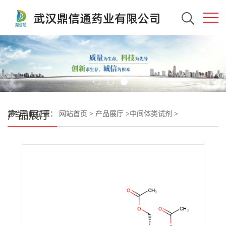
产品展厅
您当前的位置：
网站首页
>
产品展厅
>
中间体类试剂
>
(2R,3R,4R,5S,6S)-2-(乙酰氧基甲基)-6-(4-氯-3-(4-乙氧基苄基)苯基)
四氢-2H-吡喃-3,4,5-三乙酸酯