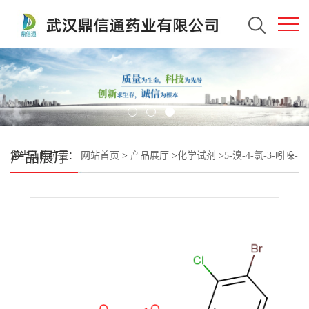
产品展厅
您当前的位置：
网站首页
>
产品展厅
>
化学试剂
>
5-溴-4-氯-3-吲哚-
β-D-吡喃木糖苷