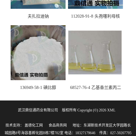
夫扎拉迪钠
112028-91-8 头孢噻利母核
（氯化物）
136949-58-1 碘比醇
68527-76-4 乙基香兰素丙二
醇缩醛 ——检测方法 -技术资
料 -质量标准 -性质 -中间体试
武汉鼎信通药业有限公司
版权所有 Copyright (©) 2026
剂 -香精香料 -鼎信通李杰
XML
技术支持：
盖德化工网
食品商务网
地址：东湖新技术开发区大学园路长
城园路8号海容基孵化园B栋7楼702室
电话：18327179646
传真：027-59207795