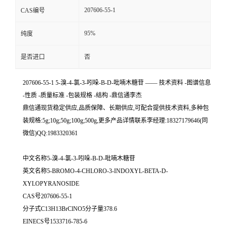
207606-55-1
CAS编号
95%
纯度
是否进口
否
207606-55-1 5-溴-4-氯-3-吲哚-Β-D-吡喃木糖苷 —— 技术资料 -图谱信息
-性质 -质量标准 -包装规格 -结构 -鼎信通李杰
鼎信通现货稳定供应,品质保障、长期供应,可配合提供技术资料,多种包
装规格:5g;10g;50g;100g;500g,更多产品详情联系李经理:18327179646(同
微信)QQ:1983320361
中文名称5-溴-4-氯-3-吲哚-Β-D-吡喃木糖苷
英文名称5-BROMO-4-CHLORO-3-INDOXYL-BETA-D-
XYLOPYRANOSIDE
CAS号207606-55-1
分子式C13H13BrClNO5分子量378.6
EINECS号1533716-785-6