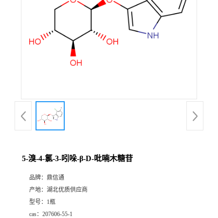
5-溴-4-氯-3-吲哚-β-D-吡喃木糖苷
品牌：
鼎信通
产地：
湖北优质供应商
型号：
1瓶
cas：
207606-55-1