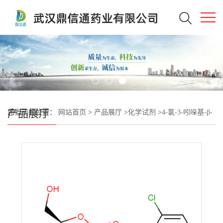
产品展厅
您当前的位置：
网站首页
>
产品展厅
>
化学试剂
>
4-氯-3-吲哚基-β-
D-吡喃半乳糖苷