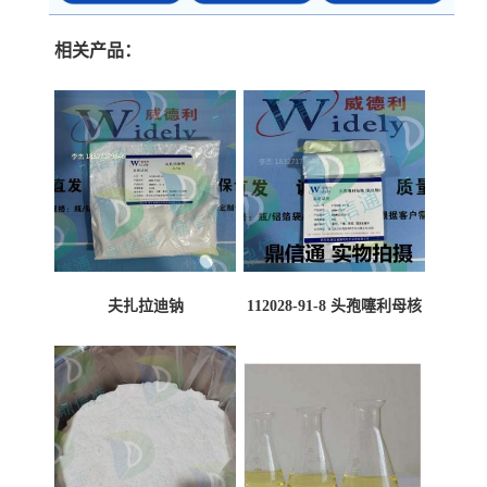
相关产品：
夫扎拉迪钠
112028-91-8 头孢噻利母核
（氯化物）