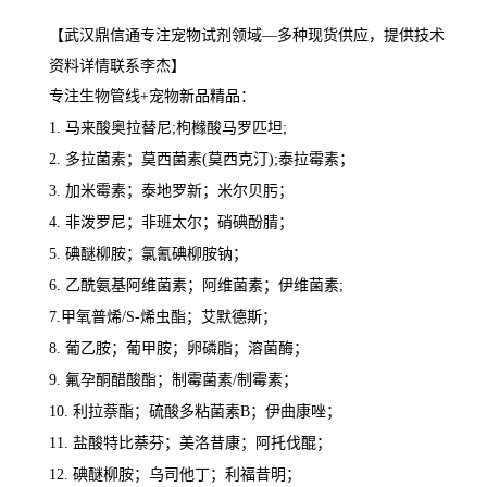
【武汉鼎信通专注宠物试剂领域—多种现货供应，提供技术
资料详情联系李杰】
专注生物管线+宠物新品精品：
1. 马来酸奥拉替尼;枸橼酸马罗匹坦;
2. 多拉菌素；莫西菌素(莫西克汀);泰拉霉素；
3. 加米霉素；泰地罗新；米尔贝肟；
4. 非泼罗尼；非班太尔；硝碘酚腈；
5. 碘醚柳胺；氯氰碘柳胺钠；
6. 乙酰氨基阿维菌素；阿维菌素；伊维菌素;
7.甲氧普烯/S-烯虫酯；艾默德斯；
8. 葡乙胺；葡甲胺；卵磷脂；溶菌酶；
9. 氟孕酮醋酸酯；制霉菌素/制霉素；
10. 利拉萘酯；硫酸多粘菌素B；伊曲康唑；
11. 盐酸特比萘芬；美洛昔康；阿托伐醌；
12. 碘醚柳胺；乌司他丁；利福昔明；