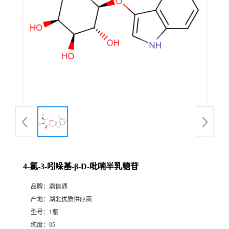
4-氯-3-吲哚基-β-D-吡喃半乳糖苷
品牌：
鼎信通
产地：
湖北优质供应商
型号：
1瓶
纯度：
95