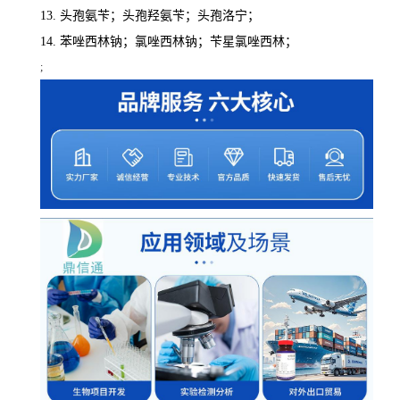
13. 头孢氨苄；头孢羟氨苄；头孢洛宁；
14. 苯唑西林钠；氯唑西林钠；苄星氯唑西林；
;