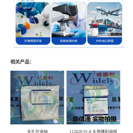
相关产品：
夫扎拉迪钠
112028-91-8 头孢噻利母核