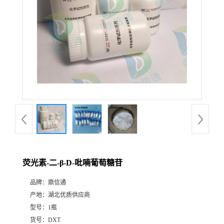
荧光素-二-β-D-吡喃葡萄糖苷
品牌：
鼎信通
产地：
湖北优质供应商
型号：
1瓶
货号：
DXT