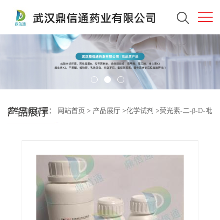
产品展厅
您当前的位置：
网站首页
>
产品展厅
>
化学试剂
>
荧光素-二-β-D-吡
喃葡萄糖苷