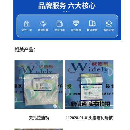
相关产品：
夫扎拉迪钠
112028-91-8 头孢噻利母核
（氯化物）