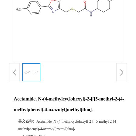
Acetamide, N-(4-methylcyclohexyl)-2-[[[5-methyl-2-(4-
methylphenyl)-4-oxazolyl]methyl]thio]-
英文名称：
Acetamide, N-(4-methylcyclohexyl)-2-[[[5-methyl-2-(4-
methylphenyl)-4-oxazolyl]methyl]thio]-