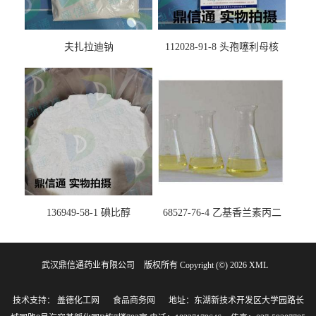
夫扎拉迪钠
112028-91-8 头孢噻利母核
（氯化物）
136949-58-1 碘比醇
68527-76-4 乙基香兰素丙二
醇缩醛 ——检测方法 -技术资
料 -质量标准 -性质 -中间体试
武汉鼎信通药业有限公司
版权所有 Copyright (©) 2026
剂 -香精香料 -鼎信通李杰
XML
技术支持：
盖德化工网
食品商务网
地址：东湖新技术开发区大学园路长