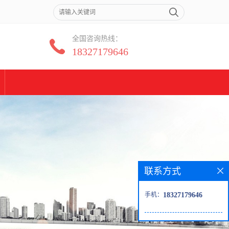
全国咨询热线：
18327179646
联系方式
手机：
18327179646