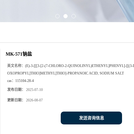
MK-571钠盐
英文名称：
(E)-3-[[[3-[2-(7-CHLORO-2-QUINOLINYL)ETHENYL]PHENYL]-[[(
OXOPROPYL]THIO]METHYL]THIO]-PROPANOIC ACID, SODIUM SALT
cas：
115104-28-4
发布日期：
2025-07-10
更新日期：
2026-08-07
发送咨询信息