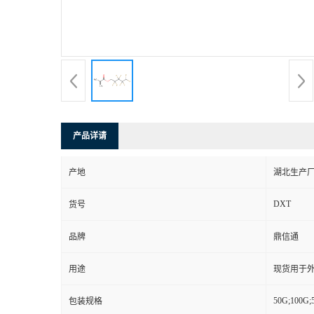
产品详请
产地
湖北生产
DXT
货号
品牌
鼎信通
用途
现货用于
50G;100G;
包装规格