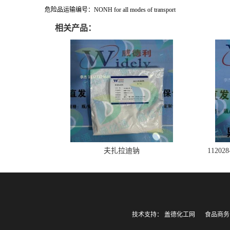
危险品运输编号：NONH for all modes of transport
相关产品：
夫扎拉迪钠
1120
技术支持：
盖德化工网
食品商务