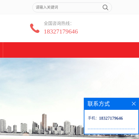
全国咨询热线：
18327179646
联系方式
手机：
18327179646