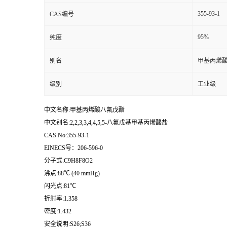
355-93-1
CAS编号
95%
纯度
别名
甲基丙烯
级别
工业级
中文名称:甲基丙烯酸八氟戊酯
中文别名:2,2,3,3,4,4,5,5-八氟戊基甲基丙烯酸盐
CAS No:355-93-1
EINECS号：206-596-0
分子式:C9H8F8O2
沸点:88℃ (40 mmHg)
闪光点:81℃
折射率:1.358
密度:1.432
安全说明:S26;S36