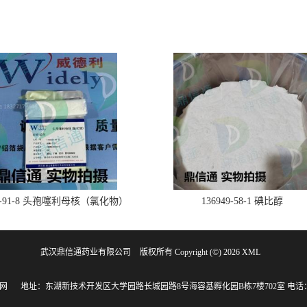
28-91-8 头孢噻利母核（氯化物）
136949-58-1 碘比醇
武汉鼎信通药业有限公司
版权所有 Copyright (©) 2026
XML
网
地址：东湖新技术开发区大学园路长城园路8号海容基孵化园B栋7楼702室
电话：1