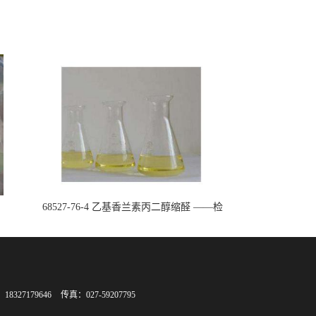
68527-76-4 乙基香兰素丙二醇缩醛 ——检
测方法 -技术资料 -质量标准 -性质 -中间
体试剂 -香精香料 -鼎信通李杰
8327179646
传真：027-59207795