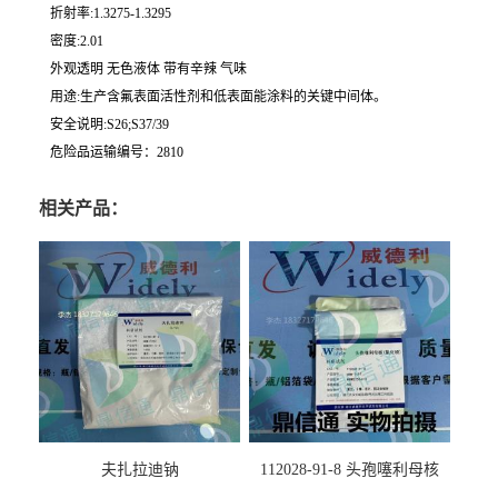
折射率:1.3275-1.3295
密度:2.01
外观透明 无色液体 带有辛辣 气味
用途:生产含氟表面活性剂和低表面能涂料的关键中间体。
安全说明:S26;S37/39
危险品运输编号：2810
相关产品：
夫扎拉迪钠
112028-91-8 头孢噻利母核
（氯化物）