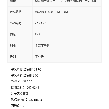
用途
现货用于外贸出口、科学研究和试剂生产等领域
50G;100G;500G;1KG;10KG
包装规格
423-39-2
CAS编号
95%
纯度
别名
全氟丁基碘
级别
工业级
中文名称:全氟碘代丁烷
中文别名:全氟碘丁烷
CAS No:423-39-2
EINECS号：207-025-8
分子式:C4F9I
沸点:64-66℃ (730 mmHg)
闪光点:°C