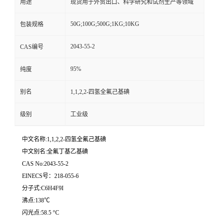
用途
现货用于外贸出口、科学研究和试剂生产等领域
50G;100G;500G;1KG;10KG
包装规格
2043-55-2
CAS编号
95%
纯度
别名
1,1,2,2-四氢全氟己基碘
级别
工业级
中文名称:1,1,2,2-四氢全氟己基碘
中文别名:全氟丁基乙基碘
CAS No:2043-55-2
EINECS号：218-055-6
分子式:C6H4F9I
沸点:138℃
闪光点:58.5 °C