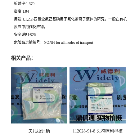
折射率:1.370
密度:1.94
用途:1,1,2,2-四氢全氟己基碘用于氟化膦离子液体的研究，一般在有机
反应中用作反应物。
安全说明:S26
危险品运输编号：NONH for all modes of transport
相关产品：
夫扎拉迪钠
112028-91-8 头孢噻利母核
（氯化物）