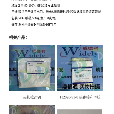
纯度含量 95-100%-HPLC法专业检测
用途 现货用于外贸出口、光电材料科研试剂和数据模型验证等领域
包装 5KG/纸桶;500克/瓶;100克/瓶
储存 遮光干燥密封阴凉处保存3年
相关产品：
夫扎拉迪钠
112028-91-8 头孢噻利母核
（氯化物）