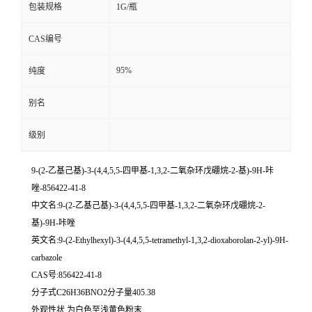
包装规格
1G/瓶
CAS编号
95%
纯度
别名
级别
9-(2-乙基己基)-3-(4,4,5,5-四甲基-1,3,2-二氧杂环戊硼烷-2-基)-9H-咔
唑-856422-41-8
中文名:9-(2-乙基己基)-3-(4,4,5,5-四甲基-1,3,2-二氧杂环戊硼烷-2-
基)-9H-咔唑
英文名:9-(2-Ethylhexyl)-3-(4,4,5,5-tetramethyl-1,3,2-dioxaborolan-2-yl)-9H-
carbazole
CAS号:856422-41-8
分子式C26H36BNO2分子量405.38
外观性状 为白色至浅黄色粉末