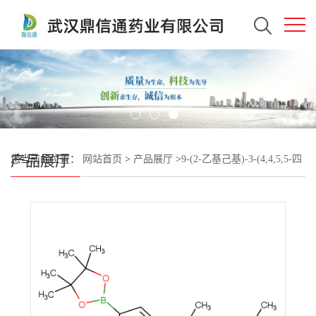
产品展厅
您当前的位置：
网站首页
>
产品展厅
>
9-(2-乙基己基)-3-(4,4,5,5-四
甲基-1,3,2-二氧杂环戊硼烷-2-基)-9H-咔唑