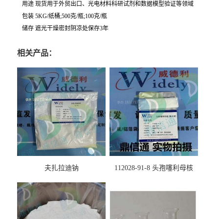
用途 现货用于外贸出口、光电材料科研试剂和数据模型验证等领域
包装 5KG/纸桶;500克/瓶;100克/瓶
储存 遮光干燥密封阴凉处保存3年
相关产品：
夫扎拉迪钠
112028-91-8 头孢噻利母核
（氯化物）