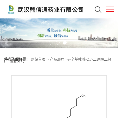
产品展厅
您当前的位置：
网站首页
>
产品展厅
>
9-辛基咔唑-2,7-二硼酸二频
哪醇酯