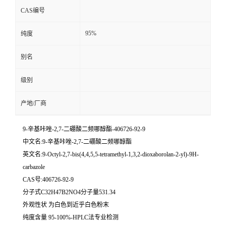
CAS编号
95%
纯度
别名
级别
产地/厂商
9-辛基咔唑-2,7-二硼酸二频哪醇酯-406726-92-9
中文名:9-辛基咔唑-2,7-二硼酸二频哪醇酯
英文名:9-Octyl-2,7-bis(4,4,5,5-tetramethyl-1,3,2-dioxaborolan-2-yl)-9H-
carbazole
CAS号:406726-92-9
分子式C32H47B2NO4分子量531.34
外观性状 为白色到近乎白色粉末
纯度含量 95-100%-HPLC法专业检测