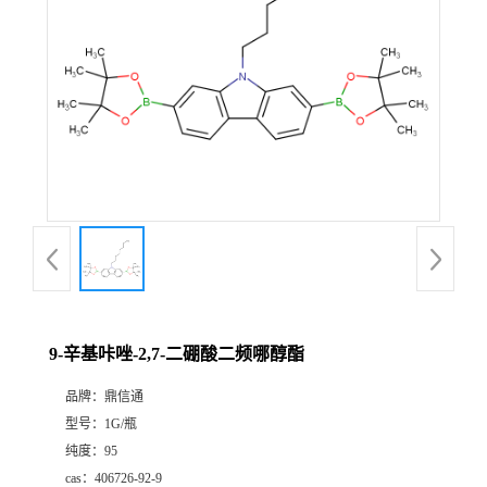
9-辛基咔唑-2,7-二硼酸二频哪醇酯
品牌：
鼎信通
型号：
1G/瓶
纯度：
95
cas：
406726-92-9