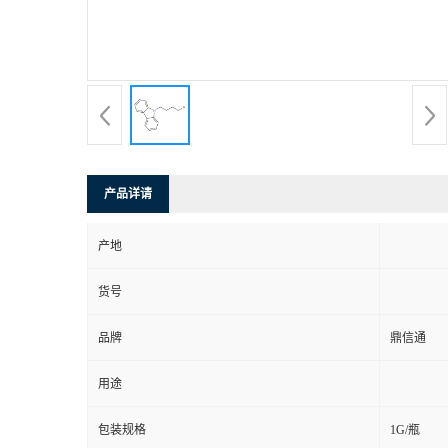
产品详请
产地
货号
品牌
鼎信通
用途
包装规格
1G/瓶