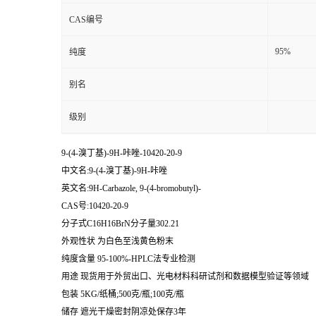
CAS编号
95%
纯度
别名
级别
9-(4-溴丁基)-9H-咔唑-10420-20-9
中文名:9-(4-溴丁基)-9H-咔唑
英文名:9H-Carbazole, 9-(4-bromobutyl)-
CAS号:10420-20-9
分子式C16H16BrN分子量302.21
外观性状 为白色至浅黄色粉末
纯度含量 95-100%-HPLC法专业检测
用途 现货用于外贸出口、光电材料科研试剂和数据模型验证等领域
包装 5KG/纸桶;500克/瓶;100克/瓶
储存 遮光干燥密封阴凉处保存3年