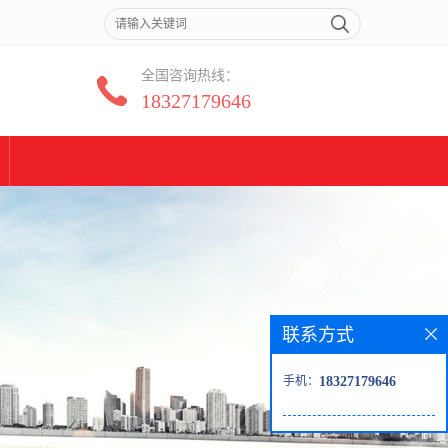
全国咨询热线：
18327179646
联系方式
手机：
18327179646