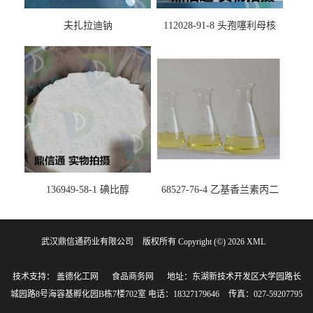
夫扎拉迪钠
112028-91-8 头孢噻利母核
（氯化物）
136949-58-1 碘比醇
68527-76-4 乙基香兰素丙二
醇缩醛 ——检测方法 -技术资
料 -质量标准 -性质 -中间体试
武汉鼎信通药业有限公司
版权所有 Copyright (©) 2026
剂 -香精香料 -鼎信通李杰
XML
技术支持：
盖德化工网
食品商务网
地址：东湖新技术开发区大学园路长
城园路8号海容基孵化园B栋7楼702室
电话：18327179646
传真：027-59207795