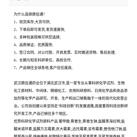
为什么选择鼎信通?
1、现货库存,大货可供;
2、下单后即可发货,发货速度快;
3、多种包装规格可供您选择;
4、品质保证、优质服务;
5、签订合同、对公付款、开具发票、实时跟进货物、售后处理;
6、长期与知名科研单位、高校合作;
7、产品销往全球各地,客户信任度高;
武汉鼎信通药业位于湖北武汉市,是一家专业从事科研化学试剂、生物
化工原材料、中间体、精细化工、农用科研原料、日用化学品和食品添
加剂等化学产品研究、开发、生产和出口销售融于一体的现代化民营企
业。公司自创建以来坚持走“科技创新”的发展道路,高度重视科技创新研
究开发工作,产品已销往多个地区。
优势科研化学试剂原料产品:葡甲胺;萘普生;萘普生钠;盐酸苯海拉明;盐
酸米诺环素,盐酸万古霉素;庆大霉素;;达托霉素;妥布霉素;普伐他汀钠;盐
酸莫西沙星;伊曲康唑;盐酸特比萘芬;氯唑苄星青霉素;苄星氯唑西林;苄