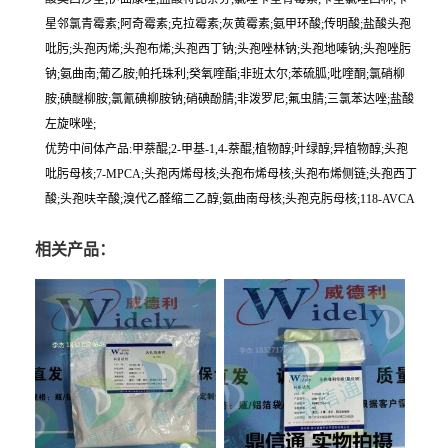
星邻氯青霉素;阿奇霉素;克拉霉素;灰黄霉素;氨甲环酸;传明酸;盐酸头孢
吡肟;头孢丙烯;头孢布烯;头孢西丁钠;头孢唑林钠;头孢地嗪钠;头孢唑肟
钠;氨曲南;葡乙胺;帕托珠利;癸氧喹酯;非班太尔;苯硫胍;吡喹酮;氯硝柳
胺;碘醚柳胺;氯氰碘柳胺钠;硝碘酚腈;非泼罗尼;氟虫腈;三氯苯达唑;盐酸
左旋咪唑;
优势中间体产品:甲萘醌;2-甲基-1,4-萘醌;植物醇;叶绿醇;异植物醇;头孢
吡肟母核;7-MPCA;头孢丙烯母核;头孢布烯母核;头孢布烯侧链;头孢西丁
酸;头孢呋辛酸;溴代乙醛缩二乙醇;氨曲南母核;头孢克肟母核;118-AVCA
相关产品：