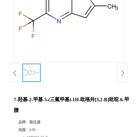
7-羟基-2-甲基-5-(三氟甲基)-1H-吡咯并[3,2-B]吡啶-6-甲
腈
品牌：
鼎信通
纯度：
0.95