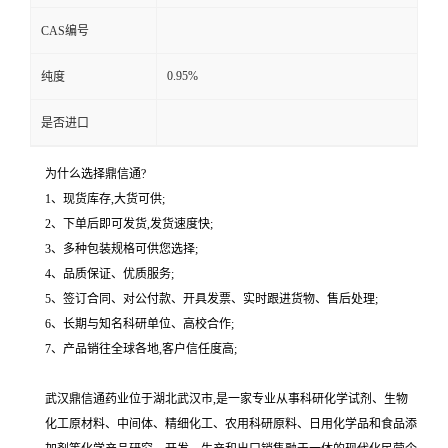
CAS编号
0.95%
纯度
是否进口
为什么选择鼎信通?
1、现货库存,大货可供;
2、下单后即可发货,发货速度快;
3、多种包装规格可供您选择;
4、品质保证、优质服务;
5、签订合同、对公付款、开具发票、实时跟进货物、售后处理;
6、长期与知名科研单位、高校合作;
7、产品销往全球各地,客户信任度高;
武汉鼎信通药业位于湖北武汉市,是一家专业从事科研化学试剂、生物
化工原材料、中间体、精细化工、农用科研原料、日用化学品和食品添