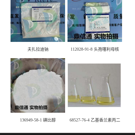
夫扎拉迪钠
112028-91-8 头孢噻利母核
（氯化物）
136949-58-1 碘比醇
68527-76-4 乙基香兰素丙二
醇缩醛 ——检测方法 -技术资