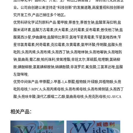
加剂等化学产品研究、开发、生产和出口销售融于一体的现代化民营企
业。公司自创建以来坚持走“科技创新”的发展道路,高度重视科技创新研
究开发工作,产品已销往多个地区。
优势科研化学试剂原料产品:葡甲胺;萘普生;萘普生钠;盐酸苯海拉明;盐
酸米诺环素,盐酸万古霉素;庆大霉素;;达托霉素;妥布霉素;普伐他汀钠;盐
酸莫西沙星;伊曲康唑;盐酸特比萘芬;氯唑苄星青霉素;苄星氯唑西林;苄
星邻氯青霉素;阿奇霉素;克拉霉素;灰黄霉素;氨甲环酸;传明酸;盐酸头孢
吡肟;头孢丙烯;头孢布烯;头孢西丁钠;头孢唑林钠;头孢地嗪钠;头孢唑肟
钠;氨曲南;葡乙胺;帕托珠利;癸氧喹酯;非班太尔;苯硫胍;吡喹酮;氯硝柳
胺;碘醚柳胺;氯氰碘柳胺钠;硝碘酚腈;非泼罗尼;氟虫腈;三氯苯达唑;盐酸
左旋咪唑;
优势中间体产品:甲萘醌;2-甲基-1,4-萘醌;植物醇;叶绿醇;异植物醇;头孢
吡肟母核;7-MPCA;头孢丙烯母核;头孢布烯母核;头孢布烯侧链;头孢西丁
酸;头孢呋辛酸;溴代乙醛缩二乙醇;氨曲南母核;头孢克肟母核;92-AVCA
相关产品：