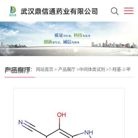
产品展厅
您当前的位置：
网站首页
>
产品展厅
>
中间体类试剂
>
7-羟基-2-甲
基-5-(三氟甲基)-1H-吡咯并[3,2-B]吡啶-6-甲腈