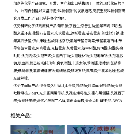
加剂等化学产品研究、开发、生产和出口销售融于一体的现代化民营企
业。公司自创建以来坚持走“科技创新”的发展道路,高度重视科技创新研
究开发工作,产品已销往多个地区。
优势科研化学试剂原料产品:葡甲胺;萘普生;萘普生钠;盐酸苯海拉明;盐
酸米诺环素,盐酸万古霉素;庆大霉素;;达托霉素;妥布霉素;普伐他汀钠;盐
酸莫西沙星;伊曲康唑;盐酸特比萘芬;氯唑苄星青霉素;苄星氯唑西林;苄
星邻氯青霉素;阿奇霉素;克拉霉素;灰黄霉素;氨甲环酸;传明酸;盐酸头孢
吡肟;头孢丙烯;头孢布烯;头孢西丁钠;头孢唑林钠;头孢地嗪钠;头孢唑肟
钠;氨曲南;葡乙胺;帕托珠利;癸氧喹酯;非班太尔;苯硫胍;吡喹酮;氯硝柳
胺;碘醚柳胺;氯氰碘柳胺钠;硝碘酚腈;非泼罗尼;氟虫腈;三氯苯达唑;盐酸
左旋咪唑;
优势中间体产品:甲萘醌;2-甲基-1,4-萘醌;植物醇;叶绿醇;异植物醇;头孢
吡肟母核;7-MPCA;头孢丙烯母核;头孢布烯母核;头孢布烯侧链;头孢西丁
酸;头孢呋辛酸;溴代乙醛缩二乙醇;氨曲南母核;头孢克肟母核;62-AVCA
相关产品：