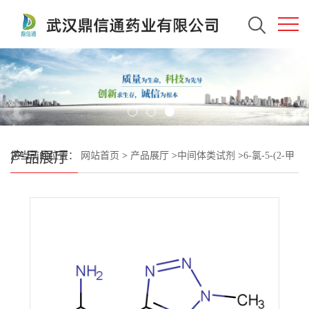
产品展厅
您当前的位置：
网站首页
>
产品展厅
>
中间体类试剂
>
6-氯-5-(2-甲
基-2H-四氮唑-5-基)嘧啶-4-胺