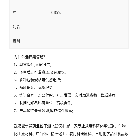
0.95%
纯度
别名
级别
为什么选择鼎信通?
1、现货库存,大货可供;
2、下单后即可发货,发货速度快;
3、多种包装规格可供您选择;
4、品质保证、优质服务;
5、签订合同、对公付款、开具发票、实时跟进货物、售后处理;
6、长期与知名科研单位、高校合作;
7、产品销往全球各地,客户信任度高;
武汉鼎信通药业位于湖北武汉市,是一家专业从事科研化学试剂、生物
化工原材料、中间体、精细化工、农用科研原料、日用化学品和食品添