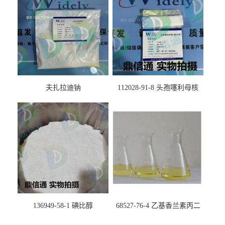
夫扎拉迪钠
112028-91-8 头孢噻利母核
（氯化物）
136949-58-1 碘比醇
68527-76-4 乙基香兰素丙二
醇缩醛 ——检测方法 -技术资