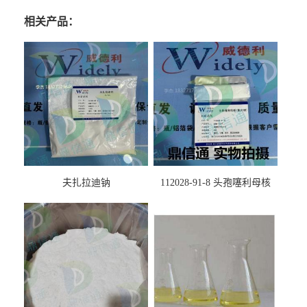
相关产品：
夫扎拉迪钠
112028-91-8 头孢噻利母核
（氯化物）