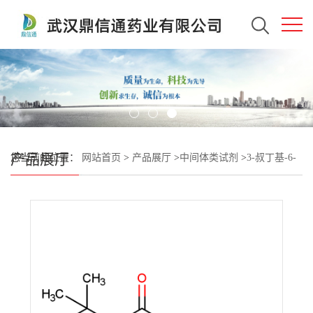
产品展厅
您当前的位置：
网站首页
>
产品展厅
>
中间体类试剂
>
3-叔丁基-6-
(乙硫基)-1,3,5-三嗪-2,4(1H,3H)-二酮