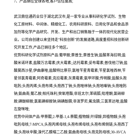
7、产品销往全球各地,客户信任度高;
武汉鼎信通药业位于湖北武汉市,是一家专业从事科研化学试剂、生物
化工原材料、中间体、精细化工、农用科研原料、日用化学品和食品添
加剂等化学产品研究、开发、生产和出口销售融于一体的现代化民营企
业。公司自创建以来坚持走“科技创新”的发展道路,高度重视科技创新研
究开发工作,产品已销往多个地区。
优势科研化学试剂原料产品:葡甲胺;萘普生;萘普生钠;盐酸苯海拉明;盐
酸米诺环素,盐酸万古霉素;庆大霉素;;达托霉素;妥布霉素;普伐他汀钠;盐
酸莫西沙星;伊曲康唑;盐酸特比萘芬;氯唑苄星青霉素;苄星氯唑西林;苄
星邻氯青霉素;阿奇霉素;克拉霉素;灰黄霉素;氨甲环酸;传明酸;盐酸头孢
吡肟;头孢丙烯;头孢布烯;头孢西丁钠;头孢唑林钠;头孢地嗪钠;头孢唑肟
钠;氨曲南;葡乙胺;帕托珠利;癸氧喹酯;非班太尔;苯硫胍;吡喹酮;氯硝柳
胺;碘醚柳胺;氯氰碘柳胺钠;硝碘酚腈;非泼罗尼;氟虫腈;三氯苯达唑;盐酸
左旋咪唑;
优势中间体产品:甲萘醌;2-甲基-1,4-萘醌;植物醇;叶绿醇;异植物醇;头孢
吡肟母核;7-MPCA;头孢丙烯母核;头孢布烯母核;头孢布烯侧链;头孢西丁
酸;头孢呋辛酸;溴代乙醛缩二乙醇;氨曲南母核;头孢克肟母核;30-AVCA