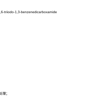
6-triiodo-1,3-benzenedicarboxamide
处理；