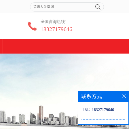
全国咨询热线：
18327179646
联系方式
手机：
18327179646