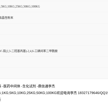
G;5KG;10KG;25KG;50KG;100KG
结晶性粉末
N'-双(2,3-二羟基丙基)-2,4,6-三碘间苯二甲酰胺
资料 -医药中间体 -生化试剂 -鼎信通李杰
;5KG;10KG;25KG;50KG;100KG欢迎电询李杰 18327179646
断