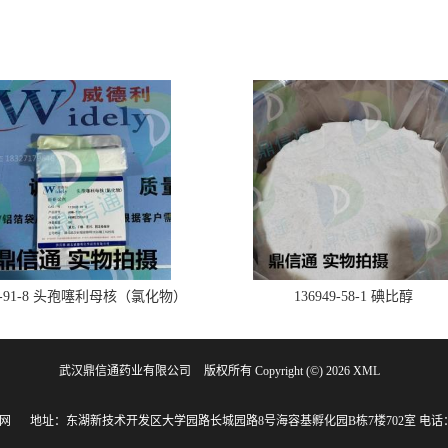
28-91-8 头孢噻利母核（氯化物）
136949-58-1 碘比醇
武汉鼎信通药业有限公司
版权所有 Copyright (©) 2026
XML
网
地址：东湖新技术开发区大学园路长城园路8号海容基孵化园B栋7楼702室
电话：1