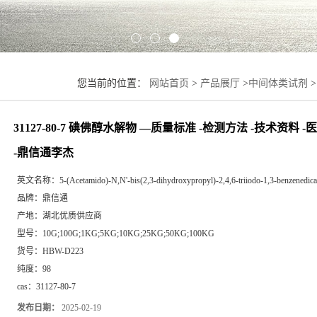
您当前的位置：
网站首页
>
产品展厅
>
中间体类试剂
>
-医药中间体 -生化试剂 -鼎信通李杰
31127-80-7 碘佛醇水解物 —质量标准 -检测方法 -技术资料 
-鼎信通李杰
英文名称：
5-(Acetamido)-N,N'-bis(2,3-dihydroxypropyl)-2,4,6-triiodo-1,3-benzenedic
品牌：
鼎信通
产地：
湖北优质供应商
型号：
10G;100G;1KG;5KG;10KG;25KG;50KG;100KG
货号：
HBW-D223
纯度：
98
cas：
31127-80-7
发布日期：
2025-02-19