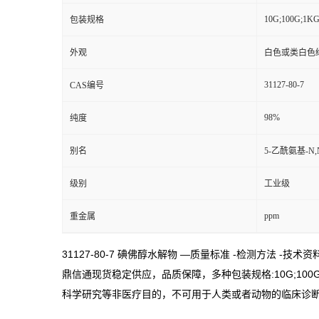
10G;100G;1K
包装规格
外观
白色或类白色
31127-80-7
CAS编号
98%
纯度
别名
5-乙酰氨基-N,
级别
工业级
ppm
重金属
31127-80-7 碘佛醇水解物 —质量标准 -检测方法 -技术
鼎信通现货稳定供应，品质保障，多种包装规格:10G;100G;1KG
科学研究等非医疗目的，不可用于人类或者动物的临床诊