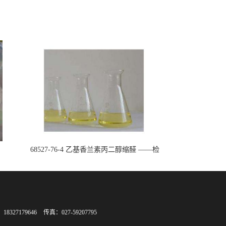
68527-76-4 乙基香兰素丙二醇缩醛 ——检
测方法 -技术资料 -质量标准 -性质 -中间
体试剂 -香精香料 -鼎信通李杰
8327179646
传真：027-59207795