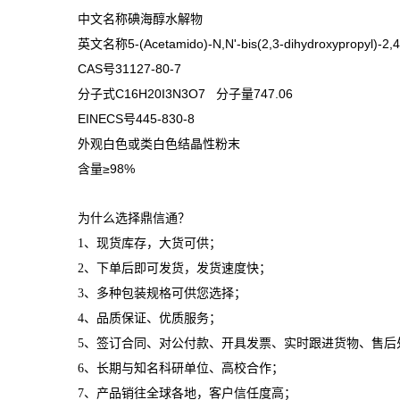
中文名称碘海醇水解物
英文名称5-(Acetamido)-N,N'-bis(2,3-dihydroxypropyl)-2,4,
CAS号31127-80-7
分子式C16H20I3N3O7 分子量747.06
EINECS号445-830-8
外观白色或类白色结晶性粉末
含量≥98%
为什么选择鼎信通？
1、现货库存，大货可供；
2、下单后即可发货，发货速度快；
3、多种包装规格可供您选择；
4、品质保证、优质服务；
5、签订合同、对公付款、开具发票、实时跟进货物、售后
6、长期与知名科研单位、高校合作；
7、产品销往全球各地，客户信任度高；