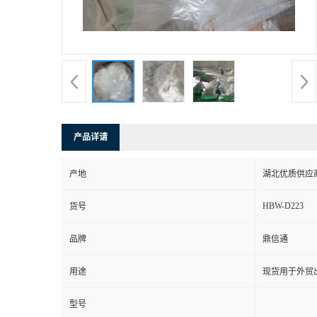
产品详请
产地
湖北优质供应
HBW-D223
货号
品牌
鼎信通
用途
现货用于外贸
型号