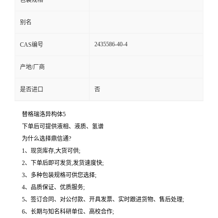
包装规格
别名
2435586-40-4
CAS编号
产地/厂商
是否进口
否
替格瑞洛异构体5
下单后可提供液相、液质、氢谱
为什么选择鼎信通?
1、现货库存,大货可供;
2、下单后即可发货,发货速度快;
3、多种包装规格可供您选择;
4、品质保证、优质服务;
5、签订合同、对公付款、开具发票、实时跟进货物、售后处理;
6、长期与知名科研单位、高校合作;