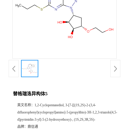
替格瑞洛异构体5
英文名称：
1,2-Cyclopentanediol, 3-[7-[[(1S,2S)-2-(3,4-
difluorophenyl)cyclopropyl]amino]-5-(propylthio)-3H-1,2,3-triazolo[4,5-
d]pyrimidin-3-yl]-5-(2-hydroxyethoxy)-, (1S,2S,3R,5S)-
品牌：
鼎信通