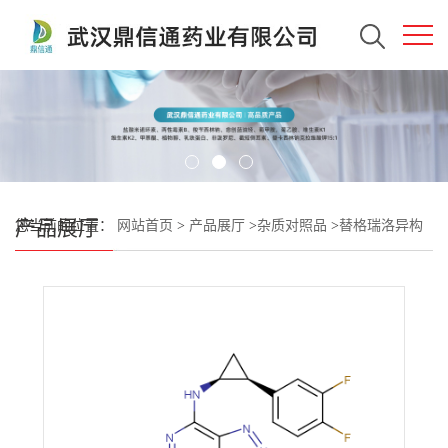
产品展厅
您当前的位置：
网站首页
>
产品展厅
>
杂质对照品
>
替格瑞洛异构
体5