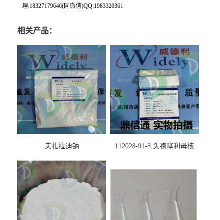
理:18327179646(同微信)QQ:1983320361
相关产品：
夫扎拉迪钠
112028-91-8 头孢噻利母核
（氯化物）