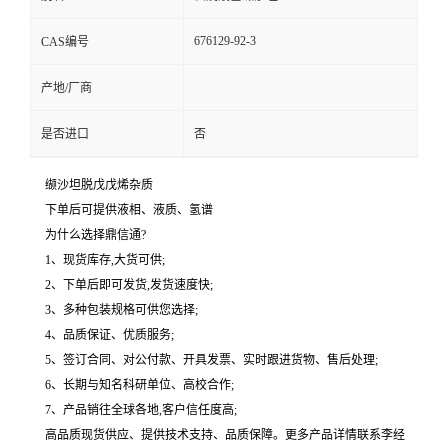
676129-92-3
CAS编号
产地/厂商
是否进口
否
缬沙坦脱戊戊烯杂质
下单后可提供液相、液质、氢谱
为什么选择鼎信通?
1、现货库存,大货可供;
2、下单后即可发货,发货速度快;
3、多种包装规格可供您选择;
4、品质保证、优质服务;
5、签订合同、对公付款、开具发票、实时跟进货物、售后处理;
6、长期与知名科研单位、高校合作;
7、产品销往全球各地,客户信任度高;
高品质现货供应、提供技术支持、品质保障。更多产品详情联系李经