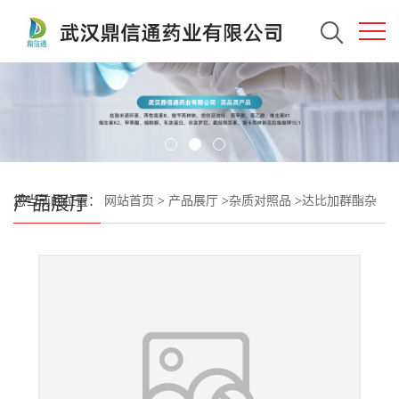
产品展厅
您当前的位置：
网站首页
>
产品展厅
>
杂质对照品
>
达比加群酯杂
质82