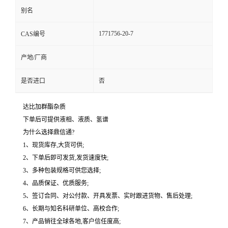
别名
1771756-20-7
CAS编号
产地/厂商
是否进口
否
达比加群酯杂质
下单后可提供液相、液质、氢谱
为什么选择鼎信通?
1、现货库存,大货可供;
2、下单后即可发货,发货速度快;
3、多种包装规格可供您选择;
4、品质保证、优质服务;
5、签订合同、对公付款、开具发票、实时跟进货物、售后处理;
6、长期与知名科研单位、高校合作;
7、产品销往全球各地,客户信任度高;