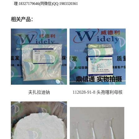
理:18327179646(同微信)QQ:1983320361
相关产品：
夫扎拉迪钠
112028-91-8 头孢噻利母核
（氯化物）