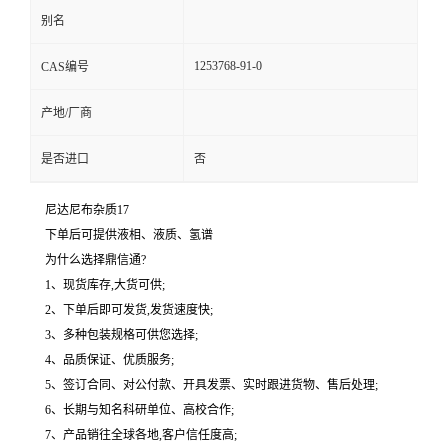
别名
1253768-91-0
CAS编号
产地/厂商
是否进口
否
尼达尼布杂质17
下单后可提供液相、液质、氢谱
为什么选择鼎信通?
1、现货库存,大货可供;
2、下单后即可发货,发货速度快;
3、多种包装规格可供您选择;
4、品质保证、优质服务;
5、签订合同、对公付款、开具发票、实时跟进货物、售后处理;
6、长期与知名科研单位、高校合作;
7、产品销往全球各地,客户信任度高;