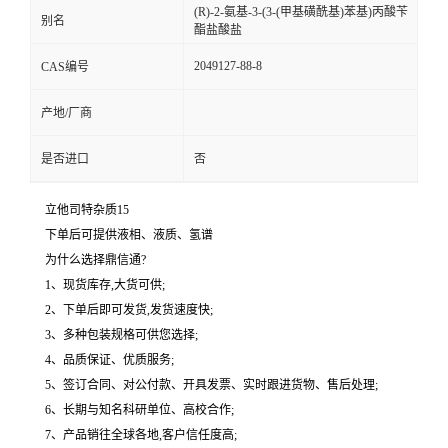
(R)-2-氨基-3-(3-(甲基磺酰基)苯基)丙酸苄
别名
酯盐酸盐
2049127-88-8
CAS编号
产地/厂商
是否进口
否
立他司特杂质15
下单后可提供液相、液质、氢谱
为什么选择鼎信通?
1、现货库存,大货可供;
2、下单后即可发货,发货速度快;
3、多种包装规格可供您选择;
4、品质保证、优质服务;
5、签订合同、对公付款、开具发票、实时跟进货物、售后处理;
6、长期与知名科研单位、高校合作;
7、产品销往全球各地,客户信任度高;