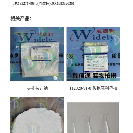
理:18327179646(同微信)QQ:1983320361
相关产品：
夫扎拉迪钠
112028-91-8 头孢噻利母核
（氯化物）