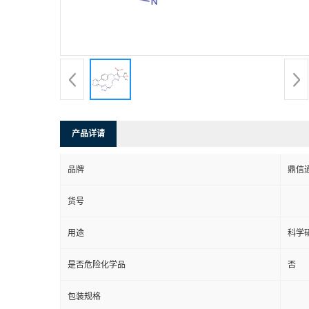
产品详请
品牌
鼎信
货号
用途
科学
是否危险化学品
否
包装规格