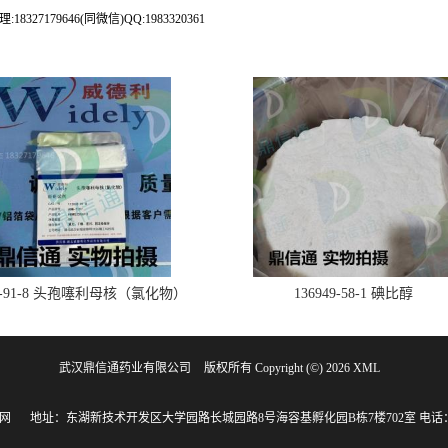
79646(同微信)QQ:1983320361
28-91-8 头孢噻利母核（氯化物）
136949-58-1 碘比醇
武汉鼎信通药业有限公司
版权所有 Copyright (©) 2026
XML
网
地址：东湖新技术开发区大学园路长城园路8号海容基孵化园B栋7楼702室
电话：1