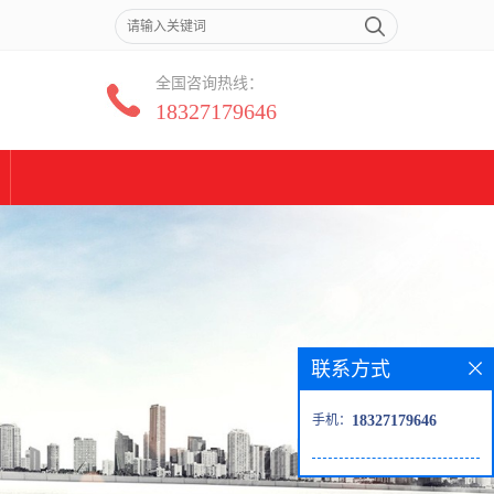
全国咨询热线：
18327179646
联系方式
手机：
18327179646