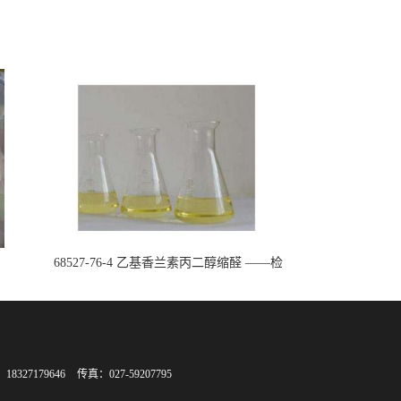
68527-76-4 乙基香兰素丙二醇缩醛 ——检
测方法 -技术资料 -质量标准 -性质 -中间
体试剂 -香精香料 -鼎信通李杰
8327179646
传真：027-59207795