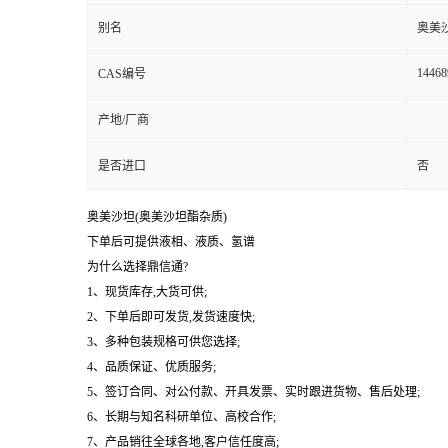
别名
奥美
14468
CAS编号
产地/厂商
是否进口
否
奥美沙坦(奥美沙坦酯杂质)
下单后可提供液相、液质、氢谱
为什么选择鼎信通?
1、现货库存,大货可供;
2、下单后即可发货,发货速度快;
3、多种包装规格可供您选择;
4、品质保证、优质服务;
5、签订合同、对公付款、开具发票、实时跟进货物、售后处理;
6、长期与知名科研单位、高校合作;
7、产品销往全球各地,客户信任度高;