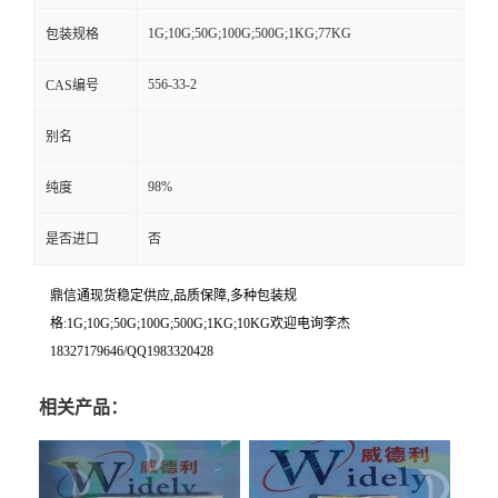
1G;10G;50G;100G;500G;1KG;77KG
包装规格
556-33-2
CAS编号
别名
98%
纯度
是否进口
否
鼎信通现货稳定供应,品质保障,多种包装规
格:1G;10G;50G;100G;500G;1KG;10KG欢迎电询李杰
18327179646/QQ1983320428
相关产品：