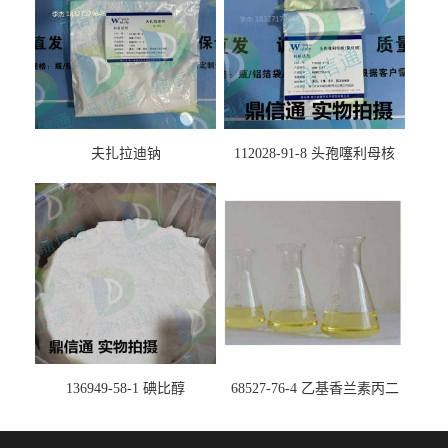
夫扎拉迪钠
112028-91-8 头孢噻利母核
（氯化物）
136949-58-1 碘比醇
68527-76-4 乙基香兰素丙二
醇缩醛 ——检测方法 -技术资
料 -质量标准 -性质 -中间体试